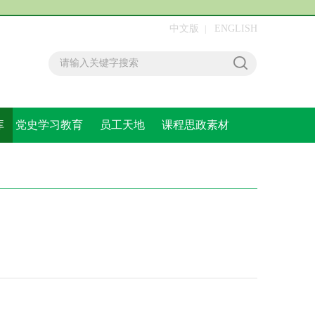
中文版
ENGLISH
|
库
党史学习教育
员工天地
课程思政素材
库